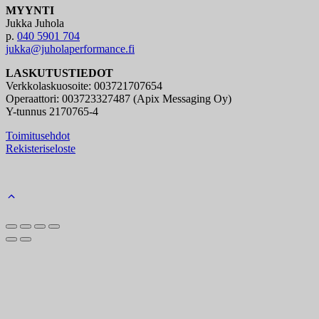
MYYNTI
Jukka Juhola
p.
040 5901 704
jukka@juholaperformance.fi
LASKUTUSTIEDOT
Verkkolaskuosoite: 003721707654
Operaattori: 003723327487 (Apix Messaging Oy)
Y-tunnus 2170765-4
Toimitusehdot
Rekisteriseloste
Back
to
top