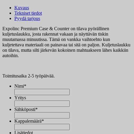
Kuvaus
Tekniset tiedot
Pyydä tarjous
Expolinc Premium Case & Counter on tilava pyörällinen
kuljetuslaukku, josta rakennat vakaan ja näyttävän tiskin
muutamassa minuutissa. Tämä on vankka vaihtoehto kun
kuljetettava materiaali on painavaa tai sitä on paljon. Kuljetuslaukku
on tilava, mutta silti järkevän kokoinen mahtuakseen lähes kaikkiin
autoihin.
Toimitusaika 2-5 työpäivää.
Nimi
*
Yritys
Sähköposti
*
Kappalemäärä
*
Lisätiedot