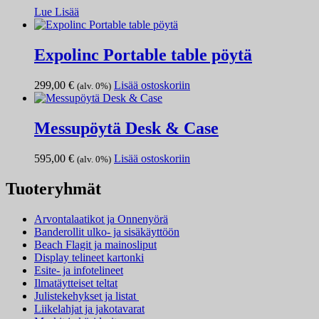
Voit
Lue Lisää
tehdä
valinnat
tuotteen
Expolinc Portable table pöytä
sivulla.
299,00
€
Lisää ostoskoriin
(alv. 0%)
Messupöytä Desk & Case
595,00
€
Lisää ostoskoriin
(alv. 0%)
Tuoteryhmät
Arvontalaatikot ja Onnenyörä
Banderollit ulko- ja sisäkäyttöön
Beach Flagit ja mainosliput
Display telineet kartonki
Esite- ja infotelineet
Ilmatäytteiset teltat
Julistekehykset ja listat
Liikelahjat ja jakotavarat