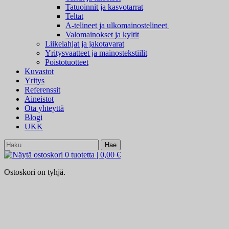
Tatuoinnit ja kasvotarrat
Teltat
A-telineet ja ulkomainostelineet
Valomainokset ja kyltit
Liikelahjat ja jakotavarat
Yritysvaatteet ja mainostekstiilit
Poistotuotteet
Kuvastot
Yritys
Referenssit
Aineistot
Ota yhteyttä
Blogi
UKK
Haku:
0 tuotetta
|
0,00 €
Ostoskori on tyhjä.