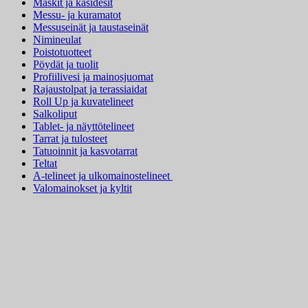
Maskit ja käsidesit
Messu- ja kuramatot
Messuseinät ja taustaseinät
Nimineulat
Poistotuotteet
Pöydät ja tuolit
Profiilivesi ja mainosjuomat
Rajaustolpat ja terassiaidat
Roll Up ja kuvatelineet
Salkoliput
Tablet- ja näyttötelineet
Tarrat ja tulosteet
Tatuoinnit ja kasvotarrat
Teltat
A-telineet ja ulkomainostelineet
Valomainokset ja kyltit