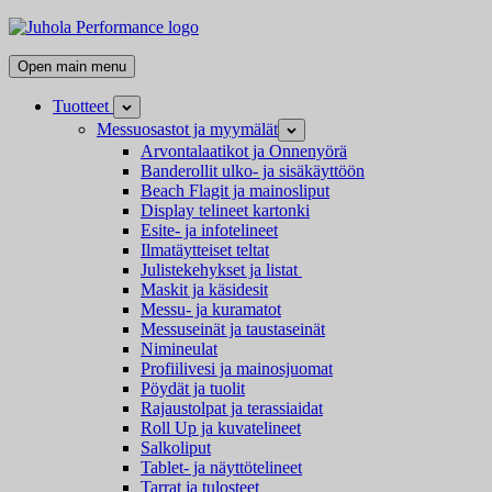
Skip
Juhola
to
Performance
Kaikki
content
Open main menu
messutuotteet
ja
Tuotteet
Open
mainostarvikkeet
child
Messuosastot ja myymälät
Open
menu
child
Arvontalaatikot ja Onnenyörä
menu
Banderollit ulko- ja sisäkäyttöön
Beach Flagit ja mainosliput
Display telineet kartonki
Esite- ja infotelineet
Ilmatäytteiset teltat
Julistekehykset ja listat
Maskit ja käsidesit
Messu- ja kuramatot
Messuseinät ja taustaseinät
Nimineulat
Profiilivesi ja mainosjuomat
Pöydät ja tuolit
Rajaustolpat ja terassiaidat
Roll Up ja kuvatelineet
Salkoliput
Tablet- ja näyttötelineet
Tarrat ja tulosteet