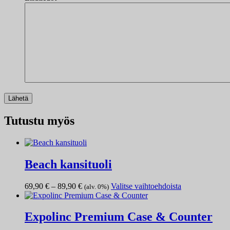
Tutustu myös
Beach kansituoli
Hintaluokka:
Tällä
69,90
€
–
89,90
€
Valitse vaihtoehdoista
(alv. 0%)
69,90 €
tuotteella
-
on
89,90 €
useampi
Expolinc Premium Case & Counter
muunnelma.