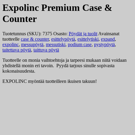
Expolinc Premium Case &
Counter
Tuotetunnus (SKU):
7375
Osasto:
Pöydät ja tuolit
Avainsanat
tuotteelle
case & counter
,
esittelypöytä
,
esittelytiski
,
expand
,
expolinc
,
messupöytä
,
messutiski
,
podium case
,
pystypöytä
,
taitettava pöytä
,
taittuva pöytä
Tuotteelle on monia vaihtoehtoja ja tarpeesi mukaan niitä voidaan
yhdistellä monin eri tavoin. Pyydä tarjous sinulle sopivasta
kokonaisuudesta.
EXPOLINC myöntää tuotteilleen ikuisen takuun!