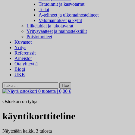
Tatuoinnit ja kasvotarrat
Teltat
A-telineet ja ulkomainostelineet
Valomainokset ja kyltit
Liikelahjat ja jakotavarat
Yritysvaatteet ja mainostekstiilit
Poistotuotteet
Kuvastot
Yritys
Referenssit
Aineistot
Ota yhteyttä
Blogi
UKK
Haku:
0 tuotetta
|
0,00 €
Ostoskori on tyhjä.
käyntikorttiteline
Näytetään kaikki 3 tulosta