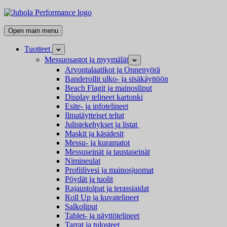
Skip
Juhola
to
Performance
Kaikki
content
Open main menu
messutuotteet
ja
Tuotteet
Open
mainostarvikkeet
child
Messuosastot ja myymälät
Open
menu
child
Arvontalaatikot ja Onnenyörä
menu
Banderollit ulko- ja sisäkäyttöön
Beach Flagit ja mainosliput
Display telineet kartonki
Esite- ja infotelineet
Ilmatäytteiset teltat
Julistekehykset ja listat
Maskit ja käsidesit
Messu- ja kuramatot
Messuseinät ja taustaseinät
Nimineulat
Profiilivesi ja mainosjuomat
Pöydät ja tuolit
Rajaustolpat ja terassiaidat
Roll Up ja kuvatelineet
Salkoliput
Tablet- ja näyttötelineet
Tarrat ja tulosteet