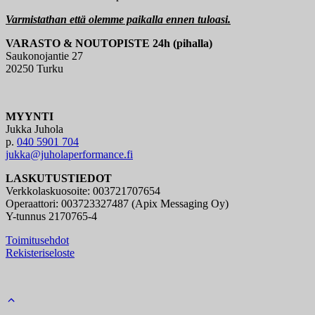
Varmistathan että olemme paikalla ennen tuloasi.
VARASTO & NOUTOPISTE 24h (pihalla)
Saukonojantie 27
20250 Turku
MYYNTI
Jukka Juhola
p.
040 5901 704
jukka@juholaperformance.fi
LASKUTUSTIEDOT
Verkkolaskuosoite: 003721707654
Operaattori: 003723327487 (Apix Messaging Oy)
Y-tunnus 2170765-4
Toimitusehdot
Rekisteriseloste
Back
to