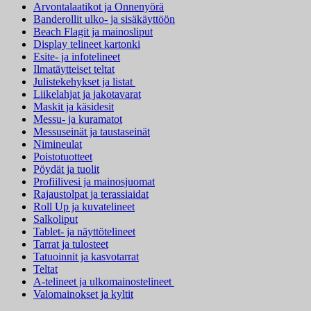
Arvontalaatikot ja Onnenyörä
Banderollit ulko- ja sisäkäyttöön
Beach Flagit ja mainosliput
Display telineet kartonki
Esite- ja infotelineet
Ilmatäytteiset teltat
Julistekehykset ja listat
Liikelahjat ja jakotavarat
Maskit ja käsidesit
Messu- ja kuramatot
Messuseinät ja taustaseinät
Nimineulat
Poistotuotteet
Pöydät ja tuolit
Profiilivesi ja mainosjuomat
Rajaustolpat ja terassiaidat
Roll Up ja kuvatelineet
Salkoliput
Tablet- ja näyttötelineet
Tarrat ja tulosteet
Tatuoinnit ja kasvotarrat
Teltat
A-telineet ja ulkomainostelineet
Valomainokset ja kyltit